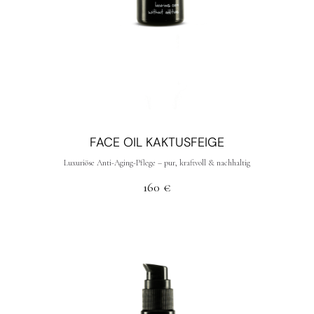
FACE OIL KAKTUSFEIGE
Luxuriöse Anti-Aging-Pflege – pur, kraftvoll & nachhaltig
160
€